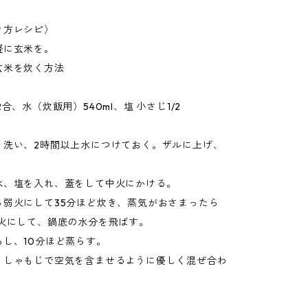
き方レシピ〉
軽に玄米を。
玄米を炊く方法
合、水（炊飯用）540ml、塩 小さじ1/2
く洗い、2時間以上水につけておく。ザルに上げ、
水、塩を入れ、蓋をして中火にかける。
ら弱火にして35分ほど炊き、蒸気がおさまったら
強火にして、鍋底の水分を飛ばす。
ろし、10分ほど蒸らす。
、しゃもじで空気を含ませるように優しく混ぜ合わ