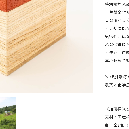
特別栽培米
一生懸命作
このおいし
く大切に保
気密性、遮
米の保管に
く使い、伝
真心込めて
※ 特別栽
農薬と化学
〈加茂桐米び
素材：国産
色：全3色