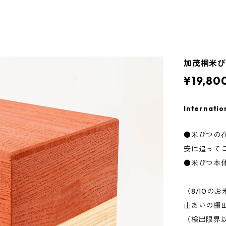
加茂桐米び
¥19,80
Internatio
●米びつの
安は追って
●米びつ本
〈8/10の
山あいの棚
（検出限界