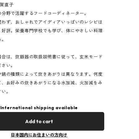
志賀直子
の分野で活躍するフードコーディネーター。
問わず、おしゃれでアイディアいっぱいのレシピは
と好評。栄養専門学校でも学び、体にやさしい料理
る。
場合は、炊飯器の取扱説明書に従って、玄米モード
ださい。
や鍋の種類によって炊きあがりは異なります。何度
て、お好みの炊きあがりになる水加減、火加減をみ
さい。
International shipping available
Add to cart
日本国内にお住まいの方向け