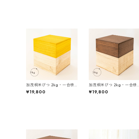
加茂桐米びつ 2kg・一合枡
加茂桐米びつ 2kg・一合枡
付き 黄色
付き 茶色
¥19,800
¥19,800