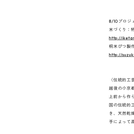
8/10プロジ
米づくり：
http://iketa
桐米びつ製
http://suzu
〈伝統的工芸
越後の小京
上前から作
国の伝統的
き、天然乾
手によって