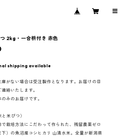
つ 2kg・一合枡付き 赤色
0
nal shipping available
在庫がない場合は受注製作となります。お届けの目
ご連絡いたします。
体のみのお届けです。
お米と米びつ〉
田で栽培方法にこだわって作られた、残留農薬ゼロ
以下）の魚沼産コシヒカリ 山清水米。全量が新潟県