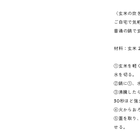
〈玄米の炊
ご自宅で気
普通の鍋で
材料：玄米 2
①玄米を軽
水を切る。
②鍋に①、
③沸騰した
30秒ほど
④火からお
⑤蓋を取り
せる。