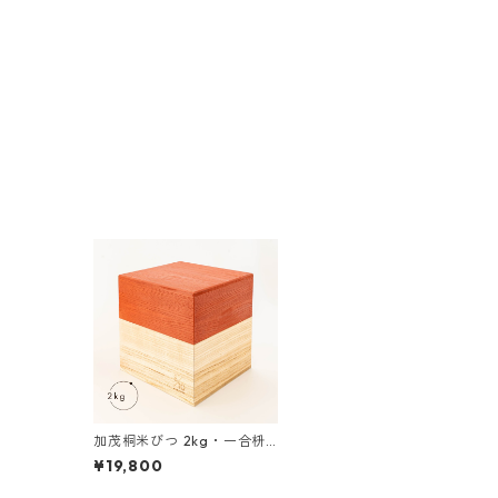
加茂桐米びつ 2kg・一合枡
付き 赤色
¥19,800