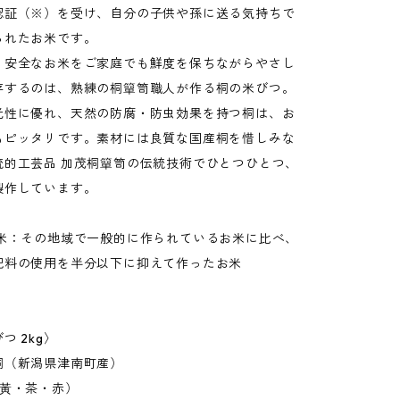
認証（※）を受け、自分の子供や孫に送る気持ちで
られたお米です。
く安全なお米をご家庭でも鮮度を保ちながらやさし
存するのは、熟練の桐簞笥職人が作る桐の米びつ。
光性に優れ、天然の防腐・防虫効果を持つ桐は、お
もピッタリです。素材には良質な国産桐を惜しみな
統的工芸品 加茂桐簞笥の伝統技術でひとつひとつ、
製作しています。
培米：その地域で一般的に作られているお米に比べ、
肥料の使用を半分以下に抑えて作ったお米
つ 2kg〉
桐（新潟県津南町産）
（黃・茶・赤）