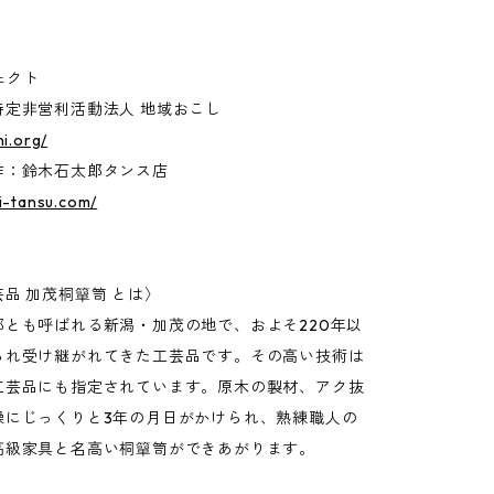
ェクト
特定非営利活動法人 地域おこし
ni.org/
作：鈴木石太郎タンス店
ki-tansu.com/
品 加茂桐簞笥 とは〉
都とも呼ばれる新潟・加茂の地で、およそ220年以
られ受け継がれてきた工芸品です。その高い技術は
工芸品にも指定されています。原木の製材、アク抜
燥にじっくりと3年の月日がかけられ、熟練職人の
高級家具と名高い桐簞笥ができあがります。