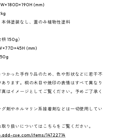
W×180D×190H (mm)
kg
 本体塗装なし、蓋のみ植物性塗料
枡 150g〉
×77D×45H (mm)
50g
をつかった手作り品のため、色や形状などに若干不
があります。桐の木目や焼印の表情はすべて異なり
写真はイメージとしてご覧ください。予めご了承く
ング剤やホルマリン系接着剤などは一切使用してい
お取り扱いについてはこちらをご覧ください。
p.add-cue.com/items/14722714