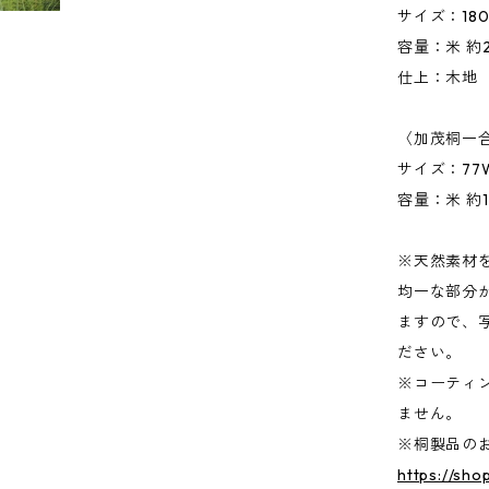
サイズ：180
容量：米 約2
仕上：木地
〈加茂桐一合
サイズ：77W
容量：米 約1
※天然素材
均一な部分
ますので、
ださい。
※コーティ
ません。
※桐製品の
https://sho